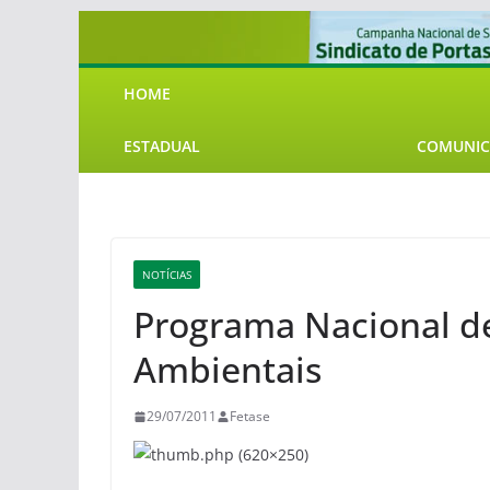
Pular
para
o
HOME
conteúdo
ESTADUAL
COMUNIC
NOTÍCIAS
Programa Nacional de
Ambientais
29/07/2011
Fetase