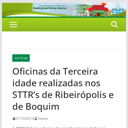
Pular
para
o
conteúdo
NOTÍCIAS
Oficinas da Terceira
idade realizadas nos
STTR’s de Ribeirópolis e
de Boquim
01/10/2014
Fetase