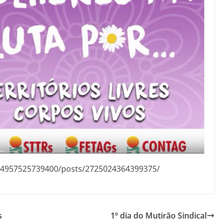
44957525739400/posts/2725024364399375/
s
1º dia do Mutirão Sindical