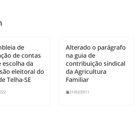
m
bleia de
Alterado o parágrafo
ação de contas
na guia de
e escolha da
contribuição sindical
ão eleitoral do
da Agricultura
de Telha-SE
Familiar
022
21/02/2011