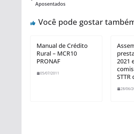
Aposentados
Você pode gostar també
Manual de Crédito
Assem
Rural – MCR10
prest
PRONAF
2021 
comiss
05/07/2011
STTR 
28/06/2