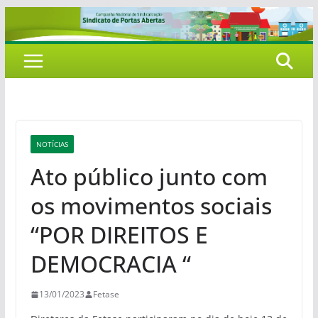
Pular
para
o
conteúdo
NOTÍCIAS
Ato público junto com
os movimentos sociais
“POR DIREITOS E
DEMOCRACIA “
13/01/2023
Fetase